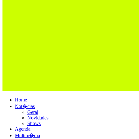
Home
Not�cias
Geral
Novidades
Shows
Agenda
Multim�dia