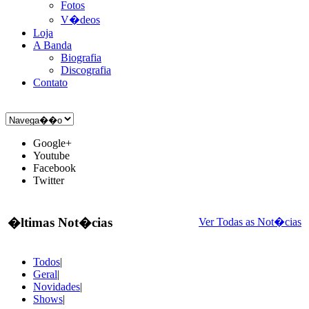
Fotos
V�deos
Loja
A Banda
Biografia
Discografia
Contato
Google+
Youtube
Facebook
Twitter
�ltimas Not�cias
Ver Todas as Not�cias
Todos
|
Geral
|
Novidades
|
Shows
|