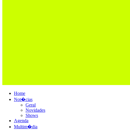
Home
Not�cias
Geral
Novidades
Shows
Agenda
Multim�dia