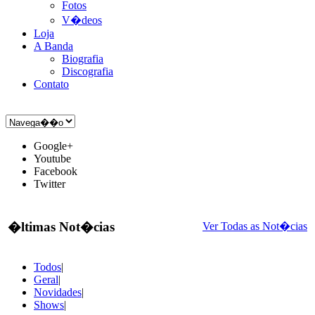
Fotos
V�deos
Loja
A Banda
Biografia
Discografia
Contato
Google+
Youtube
Facebook
Twitter
�ltimas Not�cias
Ver Todas as Not�cias
Todos
|
Geral
|
Novidades
|
Shows
|