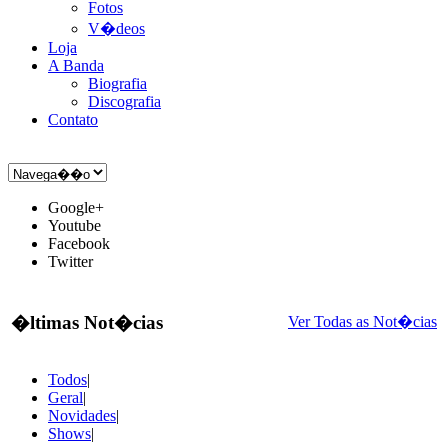
Fotos
V�deos
Loja
A Banda
Biografia
Discografia
Contato
Google+
Youtube
Facebook
Twitter
�ltimas Not�cias
Ver Todas as Not�cias
Todos
|
Geral
|
Novidades
|
Shows
|