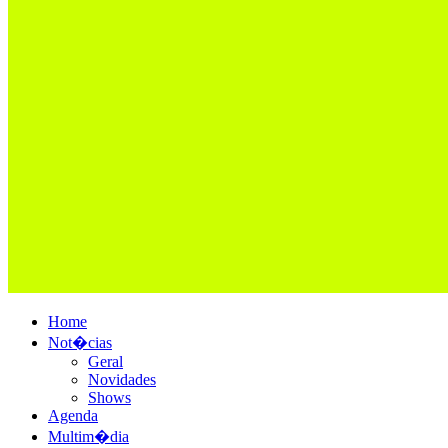
Home
Not�cias
Geral
Novidades
Shows
Agenda
Multim�dia